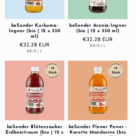
beSonder Kurkuma-
beSonder Aronia-Ingwer
Ingwer (bio | 12 x 330
(bio | 12 x 330 ml)
ml)
Normaler
€32,28 EUR
Normaler
€32,28 EUR
GRUNDPREIS
PRO
€8,15
/
L
Preis
GRUNDPREIS
PRO
€8,15
/
L
Preis
beSonder Blütenzauber
beSonder Flower Power -
Erdbeertraum (bio | 12 x
Karotte Mandarine (bio