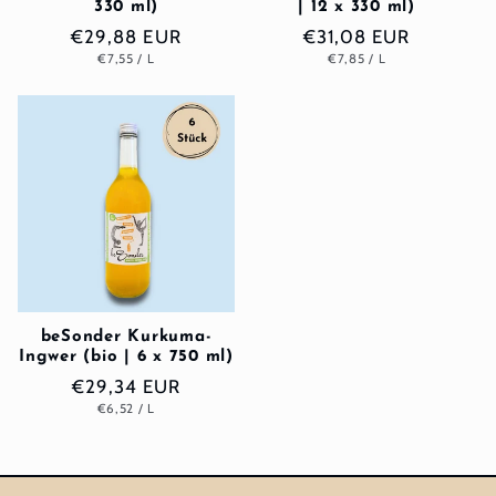
330 ml)
| 12 x 330 ml)
Normaler
€29,88 EUR
Normaler
€31,08 EUR
GRUNDPREIS
PRO
GRUNDPREIS
PRO
€7,55
/
L
€7,85
/
L
Preis
Preis
beSonder Kurkuma-
Ingwer (bio | 6 x 750 ml)
Normaler
€29,34 EUR
GRUNDPREIS
PRO
€6,52
/
L
Preis